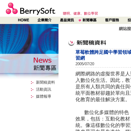
聰明、健康、數位學習
草莓軟體跨足國中學習領域，
習網
2005/07/20
網際網路的虛擬世界是人
入數位化生活。因此，教
新聞稿資料
是所有人類共同的責任與
活動資訊
統平面教材卻趨於單向且
媒體報導
化教育的最佳解決方案。
數位化多媒體的特色，
效果，包括：互動化教材
統。像這樣數位化的學習