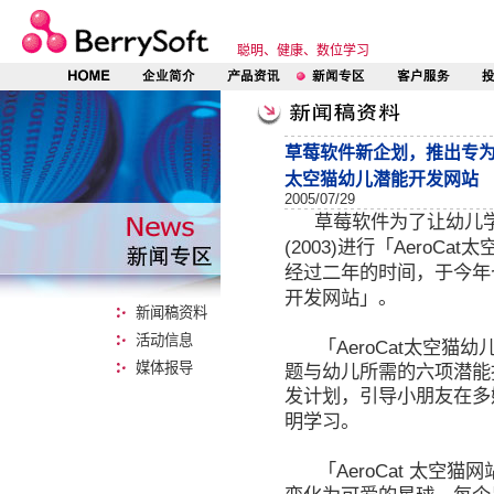
聪明、健康、数位学习
草莓软件新企划，推出专
太空猫幼儿潜能开发网站
2005/07/29
草莓软件为了让幼儿
(2003)
AeroCat
进行「
太
经过二年的时间，于今年
开发网站」。
新闻稿资料
活动信息
AeroCat
「
太空猫幼
媒体报导
题与幼儿所需的六项潜能
发计划，引导小朋友在多
明学习。
AeroCat
「
太空猫网