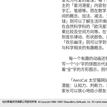
变化为可爱的星球，每个
主的「星河港星」内容包
字汇、笔顺等。而在数学
间的概念、加法、减法、
球」则可以了解生活环境
在自然科学科的「欧汛星
果比较及空间方向等。在
到音乐律动、形状颜色、
「欢乐幽浮」则可以学到
与科学相关的有趣概念。
每一个有趣的动画还
"
"
写一个
小
字的饼图示代
"
"
着
全
字的方形图示，则
AeroCat
「
太空猫网
潜能：认知力、判断力、
家长可以放心地给小朋友