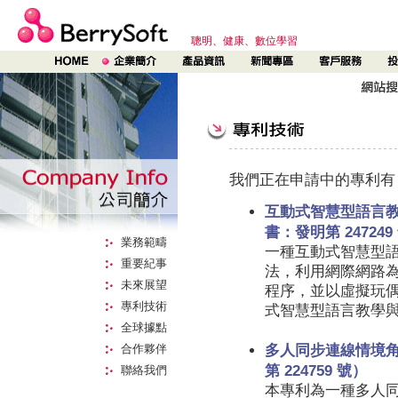
聰明、健康、數位學習
我們正在申請中的專利有
互動式智慧型語言
書：發明第 247249
業務範疇
一種互動式智慧型
重要紀事
法，利用網際網路
未來展望
程序，並以虛擬玩
專利技術
式智慧型語言教學
全球據點
合作夥伴
多人同步連線情境
第 224759 號）
聯絡我們
本專利為一種多人