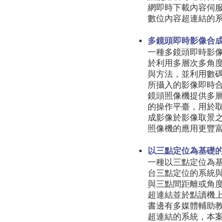
網即時下載內容伺
數位內容超連結的
多鏡頭即時影像合
一種多鏡頭即時影
於利用多層次多角
與方法，並利用數
所攝入的影像即時
鏡頭照像機提供多
的操作平臺，用於
成影像於影像取景
照像機的應用更豐
以三點定位為基礎的
一種以三點定位為
台三點定位的系統
與三點間距離或角
超連結並於點讀機
書邊有多媒體輔助
超連結的系統，本