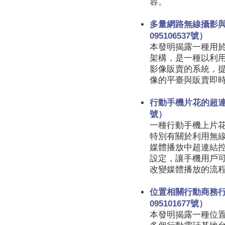
容。
多量網路無線攝影
095106537號）
本發明揭露一種用
架構，是一種以利
影像販賣的系統，
像的平臺與販賣即
行動手機片花的超連結
號）
一種行動手機上片花（
特別有關於利用無
媒體播放中超連結
設定，讓手機用戶
改變媒體播放的流
位置相關行動商務
095101677號）
本發明揭露一種位