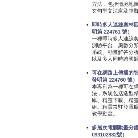
方法，包括情境地
文句型文法庫及虛
即時多人連線奧林
明第 224761 號）
一種即時多人連線
測驗平台、奧數分
系統、動畫解答分
以及多人同時跨國
可在網路上傳播的
發明第 224760 號）
本專利為一種可在
法，系統包括造型
庫、精靈下載、精
組。精靈常駐於電
教學動畫。
多層次電腦動畫分
093102882號）