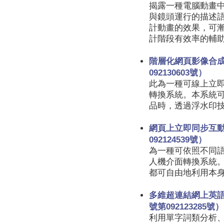
揭露一種電腦動畫
與鏡頭運行的描述
計動畫的效果，可
計階段有效率的輔
階層化網頁影像合
092130603號）
此為一種可線上立
轉換系統。本系統可讓
品時，透過浮水印
網頁上立即同步互
092124539號）
為一種可依照不同
人機介面轉換系統
都可自由地利用本
多維超連結網上英
號第092123285號）
利用單字詞類分析