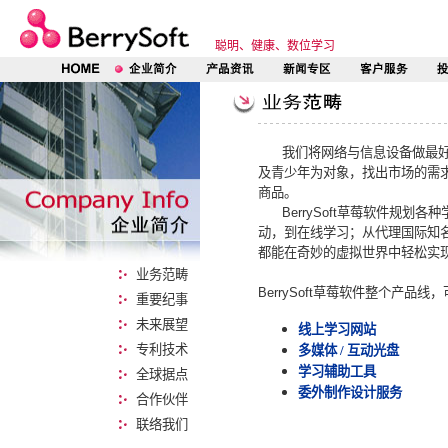
聪明、健康、数位学习
我们将网络与信息设备做最
及青少年为对象，找出市场的需
商品。
BerrySoft
草莓软件规划各种
动，到在线学习；从代理国际知
都能在奇妙的虚拟世界中轻松实
业务范畴
BerrySoft
草莓软件整个产品线，
重要纪事
未来展望
线上学习网站
专利技术
多媒体
/
互动光盘
学习辅助工具
全球据点
委外制作设计服务
合作伙伴
联络我们